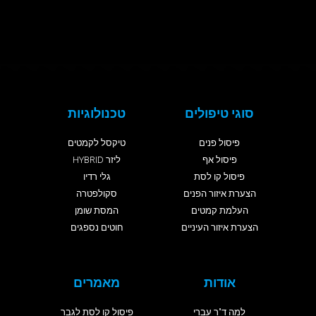
סוגי טיפולים
טכנולוגיות
פיסול פנים
טיקסל לקמטים
פיסול אף
ליזר HYBRID
פיסול קו לסת
גלי רדיו
הצערת איזור הפנים
סקולפטרה
העלמת קמטים
המסת שומן
הצערת איזור העיניים
חוטים נספגים
אודות
מאמרים
למה ד"ר עברי
פיסול קו לסת לגבר