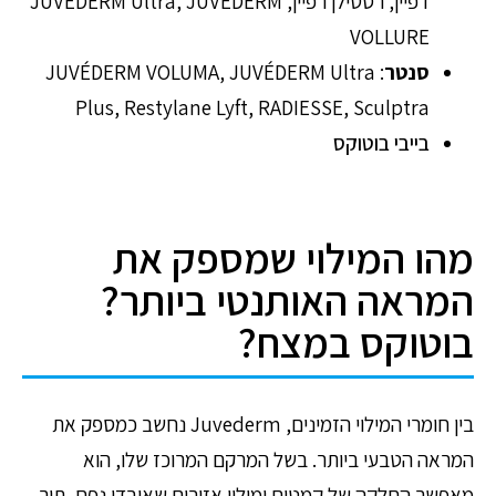
דפיין, רסטילן רפיין, JUVÉDERM Ultra, JUVÉDERM
VOLLURE
סנטר
: JUVÉDERM VOLUMA, JUVÉDERM Ultra
Plus, Restylane Lyft, RADIESSE, Sculptra
בייבי בוטוקס
מהו המילוי שמספק את
המראה האותנטי ביותר?
בוטוקס במצח?
בין חומרי המילוי הזמינים, Juvederm נחשב כמספק את
המראה הטבעי ביותר. בשל המרקם המרוכז שלו, הוא
מאפשר החלקה של קמטים ומילוי אזורים שאיבדו נפח, תוך