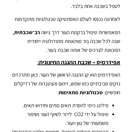
לטפל בשכבה אחת בלבד.
לאחרונה נכנסו לעולם האסתטיקה טכנולוגיות מתקדמות
המאפשרות טיפול ברקמת העור דרך גישה
רב־שכבתית
,
שבה לכל שכבה בור מותאמת מתודולוגיה ייחודית
המכוונת לצרכים של אותה שכבת בעור.
אפידרמיס – שכבת ההגנה החיצונית:
האפידרמיס הוא קו ההגנה הראשון של העור. כאן מתרכזים
נזקים סביבתיים כמו שמש, זיהום והצטברות של רדיקלים
חופשיים.
טכנולוגיות מתאימות
:
פילינג כימי להסרת תאים מתים וחידוש תאים.
טיפול על ידי CO2 לייזר לשיוף העור ושיפור
משמעותי של גוון העור.
תכשירים פעילים (רטינול, חומצות אלפא־הידרוקסי)