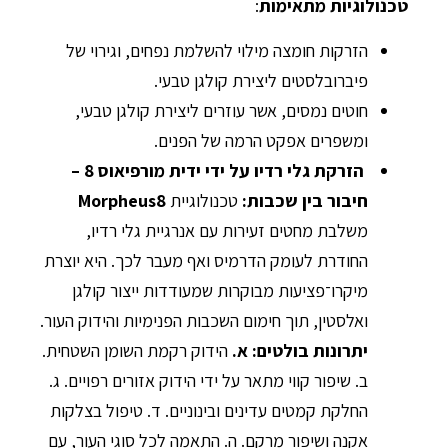
טכנולוגיות מתאימות
:
הזרקות חומצה מילוי להשלמת נפחים, וגירוי של
פיברובלסטים ליצירת קולגן טבעי.
חוטים נמסים, אשר עוזרים ליצירת קולגן טבעי,
ומשפרים אפקט הרמה של הפנים.
הזרקת גלי רדיו על ידי ידית מורפיאוס 8 –
חיבור בין שכבות:
טכנולוגיית
Morpheus8
משלבת מחטים זעירות עם אנרגיית גלי רדיו,
החודרת לעומק הדרמיס ואף מעבר לכך. היא יוצרת
מיקרו־פציעות מבוקרות שמעודדות ייצור קולגן
ואלסטין, תוך חימום השכבות הפנימיות והידוק העור.
יתרונות בולטים: א.
הידוק רקמת השומן השטחית.
ב. שיפור קווי מתאר על ידי הידוק אזורים רפויים. ג.
החלקת קמטים עדינים ובינוניים. ד. טיפול בצלקות
אקנה ושיפור מרקם. ה. התאמה לכל סוגי העור, עם