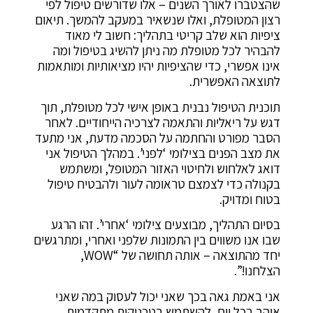
שהצטברו לאורך השנים – אלו שדורשים טיפול לפי
רצון המטופלת, ואלו שנשאיר במעקב להמשך. תיאום
ציפיות הוא שלב קריטי בתהליך: חשוב לי מאוד
להבהיר לכל מטופלת מה ניתן להשיג בטיפול ומה
אינו אפשרי, כדי שהציפיות יהיו מציאותיות ומותאמות
לתוצאה האפשרית.
תוכנית הטיפול נבנית באופן אישי לכל מטופלת, תוך
דגש על ריאליות והתאמה לצרכיה הייחודיים. לאחר
הסבר מפורט והחתמה על הסכמה מדעת, אני מתעד
את מצב הפנים בצילומי ‘לפני’. במהלך הטיפול אני
דואג לאלחוש ולחיטוי האזור המטופל, ומשתמש
בקנולה כדי לצמצם טראומה לעור ולהבטיח טיפול
בטוח ומדויק.
בסיום התהליך, מבוצעים צילומי ‘אחרי’. זהו הרגע
שבו אנו משווים בין התמונות שלפני ואחרי, ומתרגשים
יחד מהתוצאה – אותה תחושה של “WOW,
הצלחנו!”.
אני באמת גאה בכך שאני יכול לעסוק במה שאני
אוהב בכל יום, להשתמש בטכניקות מתקדמות