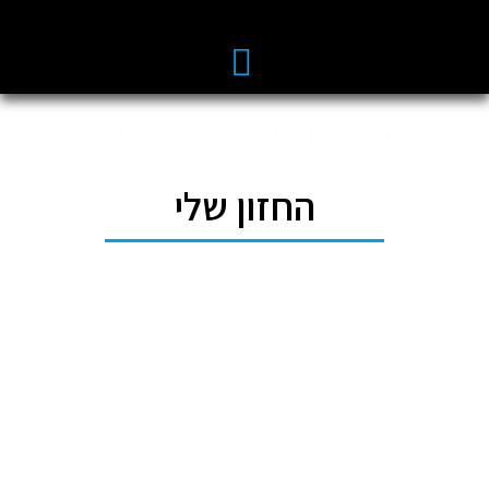
אודותינו \ ד"ר עברי מדיקל אסתטיקס
החזון שלי