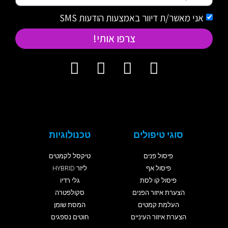
אני מאשר/ת דיוור באמצעות הודעות SMS
צרפו אותי!
סוגי טיפולים
טכנולוגיות
פיסול פנים
טיקסל לקמטים
פיסול אף
ליזר HYBRID
פיסול קו לסת
גלי רדיו
הצערת איזור הפנים
סקולפטרה
העלמת קמטים
המסת שומן
הצערת איזור העיניים
חוטים נספגים