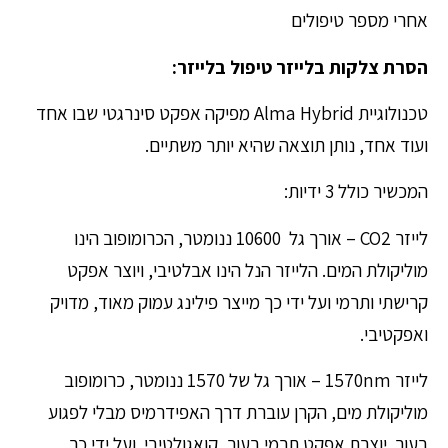
אחרי מספר טיפולים
הסרת צלקות בלייזר טיפול בלייזר:
טכנולוגיית Alma Hybrid מפיקה אפקט סינרגטי שבו אחד
ועוד אחד, נותן תוצאה שהיא יותר משתיים.
המכשיר כולל 3 ידיות:
לייזר CO2 – אורך גל 10600 ננומטר, הכרומופוב הינו
מוליקולת המים. הלייזר הנל הינו אבלטיבי, ויוצר אפקט
קרישתי ותרמי ועל ידי כך מייצר פילינג עמוק מאוד, מדויק
ואפקטיבי.
לייזר 1570nm – אורך גל של 1570 ננומטר, כרומופוב
מוליקולת מים, הקרן עוברת דרך האפידרמיס מבלי לפגוע
בעור. יוצרת אפקט תרמי בעור, קואגולטיבי. ועל ידי כך